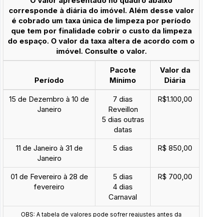
O valor apresentado no quadro abaixo
corresponde à diária do imóvel. Além desse valor
é cobrado um taxa única de limpeza por período
que tem por finalidade cobrir o custo da limpeza
do espaço. O valor da taxa altera de acordo com o
imóvel. Consulte o valor.
Pacote
Valor da
Período
Mínimo
Diária
15 de Dezembro à 10 de
7 dias
R$1.100,00
Janeiro
Reveillon
5 dias outras
datas
11 de Janeiro à 31 de
5 dias
R$ 850,00
Janeiro
01 de Fevereiro à 28 de
5 dias
R$ 700,00
fevereiro
4 dias
Carnaval
OBS: A tabela de valores pode sofrer reajustes antes da