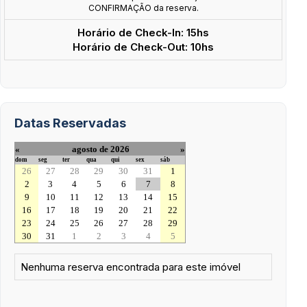
CONFIRMAÇÃO da reserva.
Horário de Check-In: 15hs
Horário de Check-Out: 10hs
Datas Reservadas
«
agosto de 2026
»
dom
seg
ter
qua
qui
sex
sáb
26
27
28
29
30
31
1
2
3
4
5
6
7
8
9
10
11
12
13
14
15
16
17
18
19
20
21
22
23
24
25
26
27
28
29
30
31
1
2
3
4
5
Nenhuma reserva encontrada para este imóvel