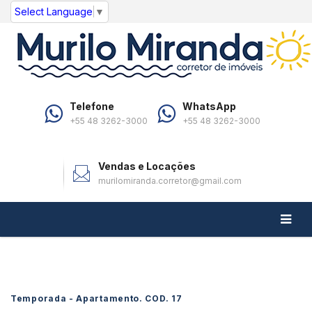
Select Language
▼
Telefone
WhatsApp
+55 48 3262-3000
+55 48 3262-3000
Vendas e Locações
murilomiranda.corretor@gmail.com
Temporada - Apartamento. COD.
17