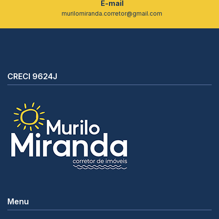
E-mail
murilomiranda.corretor@gmail.com
CRECI 9624J
Menu