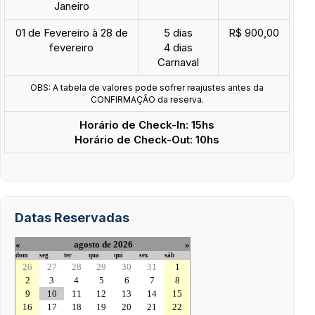
Janeiro
01 de Fevereiro à 28 de
5 dias
R$ 900,00
fevereiro
4 dias
Carnaval
OBS: A tabela de valores pode sofrer reajustes antes da
CONFIRMAÇÃO da reserva.
Horário de Check-In: 15hs
Horário de Check-Out: 10hs
Datas Reservadas
«
agosto de 2026
»
dom
seg
ter
qua
qui
sex
sáb
26
27
28
29
30
31
1
2
3
4
5
6
7
8
9
10
11
12
13
14
15
16
17
18
19
20
21
22