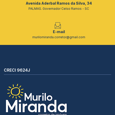
Avenida Aderbal Ramos da Silva, 34
PALMAS. Governador Celso Ramos - SC
E-mail
murilomiranda.corretor@gmail.com
CRECI 9624J